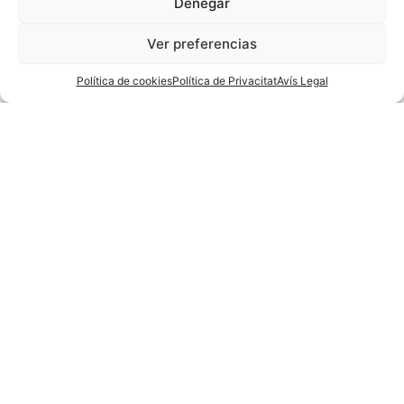
Denegar
Ver preferencias
Política de cookies
Política de Privacitat
Avís Legal
Arquitectura al teu servei
Amb més de vint anys d’
experiència professional i
compromís amb
l’arquitectura
Els nostres serveis